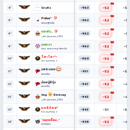
-52
-50
GruKs
-963
8°
P
i
dus”
-52
-51
-962
9°
เศรษฐีคลับ
ปลาส้ม,,
-52
-51
-962
9°
,,,Mr.Queen,,(รัก)
นงพะงา
-52
-51
-962
9°
You were my World.
`โ ฮ ะ โ ฮ ะ*•
-52
-50
-960
10°
\1> ALPHA <
มสสะมอย
-52
-50
-951
11°
พวกกัน
ม๋อยนู๋สีรุ้ง
-52
-49
-947
12°
พวกกัน
!mp
R๏๏ney
-52
-47
-943
13°
,,,Mr.Queen,,(รัก)
น ก อี ก๋ อ ย*
-51
-50
-943
13°
\1> ALPHA <
`•แมวเดี้ยง..“
-52
-49
-938
14°
ทาสแมว