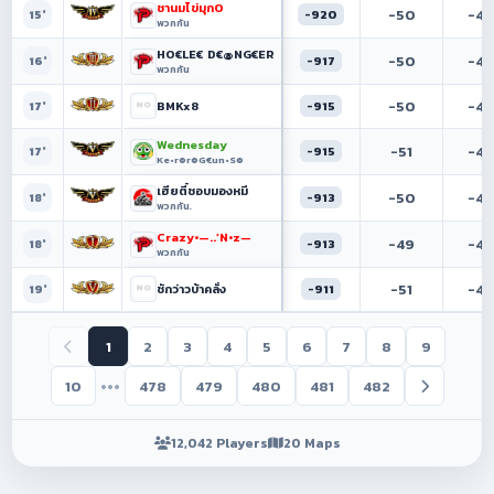
ชานมไข่มุกO
-50
-47
-920
15°
พวกกัน
HO€LE€ D€@NG€ER
-50
-47
-917
16°
พวกกัน
-50
-48
BMKx8
-915
17°
Wednesday
-51
-49
-915
17°
Ke•r๏r๏G€un•S๏
เฮียตี๋ชอบมองหมี
-50
-48
-913
18°
พวกกัน.
Crazy•—..’N•z—
-49
-48
-913
18°
พวกกัน
-51
-49
ชักว่าวบ้าคลั่ง
-911
19°
1
2
3
4
5
6
7
8
9
•••
10
478
479
480
481
482
12,042 Players
20 Maps