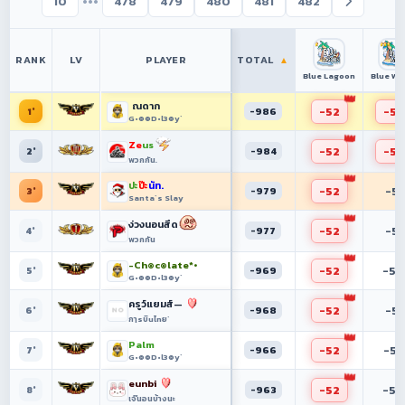
•••
10
478
479
480
481
482
RANK
LV
PLAYER
TOTAL
▲
Blue Lagoon
Blue Wa
ณดาก
-52
-53
-986
1°
G•๏๏D•l3๏y`
Ze
us
-52
-53
-984
2°
พวกกัน.
ปะ
ป๊ะ
นัท.
-52
-51
-979
3°
Santa`s Slay
ง่วงนอนสึด
-52
-51
-977
4°
พวกกัน
-Ch๏c๏late*•
-52
-50
-969
5°
G•๏๏D•l3๏y`
ครูว์แยมส์—
-52
-51
-968
6°
กๅsบิuไnย`
Palm
-52
-52
-966
7°
G•๏๏D•l3๏y`
eunbi
-52
-50
-963
8°
เจ๊นอนบ้างนะ