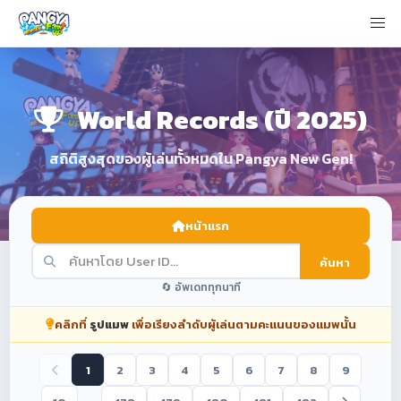
World Records (ปี 2025)
สถิติสูงสุดของผู้เล่นทั้งหมดใน Pangya New Gen!
หน้าแรก
ค้นหา
🔄 อัพเดททุกนาที
คลิกที่
รูปแมพ
เพื่อเรียงลำดับผู้เล่นตามคะแนนของแมพนั้น
1
2
3
4
5
6
7
8
9