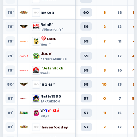
60
3
18
3
BMKx8
78°
RainR`
59
2
12
4
79°
ไม่มีใครเก่งเท่า  “
มะยม
59
7
11
41
79°
Wow  “
มันบด
`

59
3
12
4
79°
Ke•r๏r๏G€un•S๏
``
Jetsh๏ckk
59
3
16
4
79°
พวกกัน.
58
10
13
3
`BO•M ”
80°
Natty1996
57
0
7
5
81°
SAKAWDEON
\P
T
ดํๅSโซ๎
57
11
15
31
81°
ดารุมะ
57
2
12
4
ihaveafooday
81°