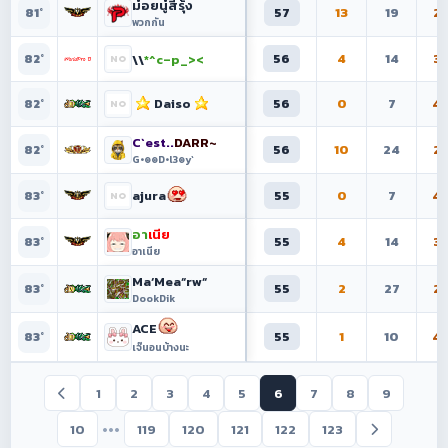
ม๋อยนู๋สีรุ้ง
57
13
19
2
81°
พวกกัน
56
4
14
3
\\
*^c–p_><
82°
Daiso
56
0
7
4
82°
C`est..
DARR~
56
10
24
2
82°
G•๏๏D•l3๏y`
ajura
55
0
7
4
83°
อา
เนีย
55
4
14
3
83°
อาเนีย
Ma‘Mea“rw“
55
2
27
2
83°
DookDik
ACE
55
1
10
4
83°
เจ๊นอนบ้างนะ
1
2
3
4
5
6
7
8
9
•••
10
119
120
121
122
123