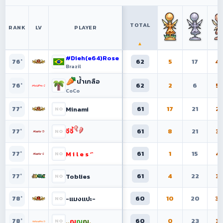
TOTAL
RANK
LV
PLAYER
▲
#Dieh(e64)Rose
62
5
17
4
76°
Brazil
น้ำเกลือ
62
2
6
5
76°
CoCo
61
17
21
2
Minami
77°
จีจี้
61
8
21
3
77°
61
1
15
4
M i l e s ‘`
77°
61
4
22
3
Toblies
77°
60
10
20
3
-แมงเเปะ-
78°
60
0
23
3
..
ณ
ณ
ณ
.
78°