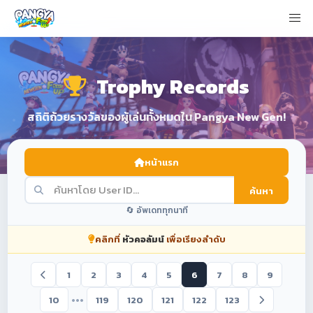
Trophy Records
สถิติถ้วยรางวัลของผู้เล่นทั้งหมดใน Pangya New Gen!
หน้าแรก
ค้นหา
🔄 อัพเดททุกนาที
คลิกที่
หัวคอลัมน์
เพื่อเรียงลำดับ
1
2
3
4
5
6
7
8
9
•••
10
119
120
121
122
123