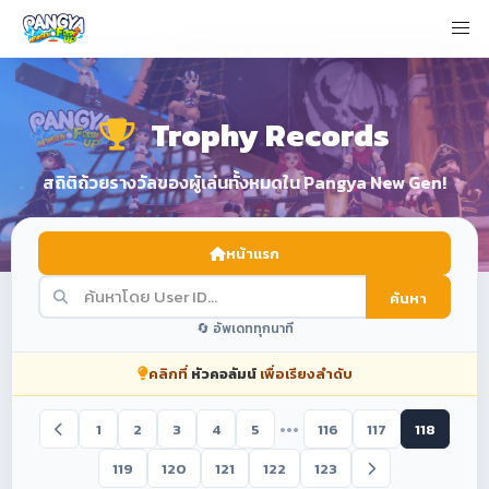
Trophy Records
สถิติถ้วยรางวัลของผู้เล่นทั้งหมดใน Pangya New Gen!
หน้าแรก
ค้นหา
🔄 อัพเดททุกนาที
คลิกที่
หัวคอลัมน์
เพื่อเรียงลำดับ
•••
1
2
3
4
5
116
117
118
119
120
121
122
123