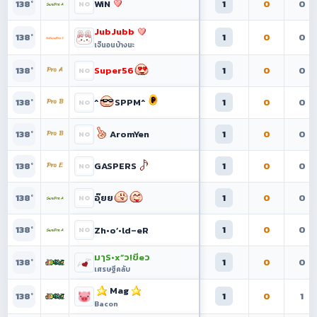
WiN
1
0
0
138°
JubJubb
1
0
0
138°
เจ๊นอนบ้างนะ
Super56
1
0
0
138°
^
SPPM^
1
0
0
138°
AromYen
1
0
0
138°
GASPERS
1
0
0
138°
อุ๊ยย
1
0
0
138°
1
0
0
Zh•o’•ld–eR
138°
มๅS•x”ว!ขีeว
1
0
0
138°
เศรษฐีคลับ
Mag
1
0
1
138°
Bacon