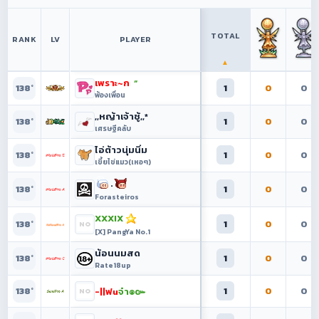
TOTAL
RANK
LV
PLAYER
▲
เพราะ~ก
 “
1
0
0
138°
พ้องเพื่อน
,,หญ้าเจ้าชู้,,*
1
0
0
138°
เศรษฐีคลับ
ไอ่ต้าวนุ่มนิ่ม
1
0
0
138°
เขี้ยไข่แมว(เหอๆ)
.
1
0
0
138°
Forasteiros
XXXIX
1
0
0
138°
[X] PangYa No.1
น้อนนมสด
1
0
0
138°
Rate18up
1
0
0
-||ฟu
จ๋า๏๛
138°