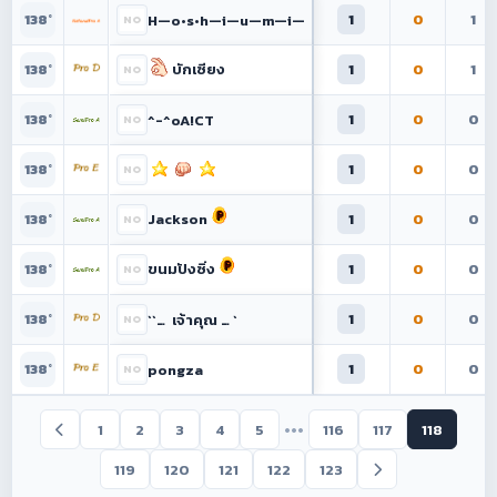
1
0
1
H—o•s•h—i—u—m—i—
138°
บักเซียง
1
0
1
138°
1
0
0
^-^oA!CT
138°
1
0
0
138°
Jackson
1
0
0
138°
ขนมปังซิ่ง
1
0
0
138°
1
0
0
``… เจ้าคุณ … `
138°
1
0
0
pongza
138°
•••
1
2
3
4
5
116
117
118
119
120
121
122
123