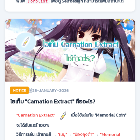
พิมพ์
เพื่อดู Selfdesign ที่สามารถเพิ่มสถานะได้
@orblist
28-JANUARY-2026
NOTICE
ไอเท็ม "Carnation Extract" คืออะไร?
"Carnation Extract"
เมื่อใช้เล่นกับ "Memorial Coin"
จะได้รับแรร์ 100%
วิธีการเล่น: เข้าเกมส์ →
"เมนู"
→
"น้องถุงดำ"
→
"Memorial