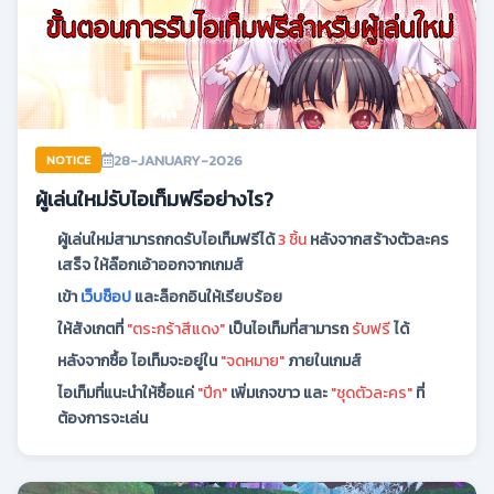
28-JANUARY-2026
NOTICE
ผู้เล่นใหม่รับไอเท็มฟรีอย่างไร?
ผู้เล่นใหม่สามารถกดรับไอเท็มฟรีได้
3 ชิ้น
หลังจากสร้างตัวละคร
เสร็จ ให้ล๊อกเอ้าออกจากเกมส์
เข้า
เว็บช็อป
และล็อกอินให้เรียบร้อย
ให้สังเกตที่
"ตระกร้าสีแดง"
เป็นไอเท็มที่สามารถ
รับฟรี
ได้
หลังจากซื้อ ไอเท็มจะอยู่ใน
"จดหมาย"
ภายในเกมส์
ไอเท็มที่แนะนำให้ซื้อแค่
"ปีก"
เพิ่มเกจขาว และ
"ชุดตัวละคร"
ที่
ต้องการจะเล่น