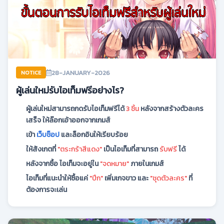
28-JANUARY-2026
NOTICE
ผู้เล่นใหม่รับไอเท็มฟรีอย่างไร?
ผู้เล่นใหม่สามารถกดรับไอเท็มฟรีได้
3 ชิ้น
หลังจากสร้างตัวละคร
เสร็จ ให้ล๊อกเอ้าออกจากเกมส์
เข้า
เว็บช็อป
และล็อกอินให้เรียบร้อย
ให้สังเกตที่
"ตระกร้าสีแดง"
เป็นไอเท็มที่สามารถ
รับฟรี
ได้
หลังจากซื้อ ไอเท็มจะอยู่ใน
"จดหมาย"
ภายในเกมส์
ไอเท็มที่แนะนำให้ซื้อแค่
"ปีก"
เพิ่มเกจขาว และ
"ชุดตัวละคร"
ที่
ต้องการจะเล่น