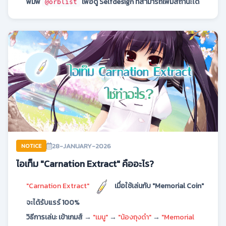
พิมพ์
เพื่อดู Selfdesign ที่สามารถเพิ่มสถานะได้
@orblist
28-JANUARY-2026
NOTICE
ไอเท็ม "Carnation Extract" คืออะไร?
"Carnation Extract"
เมื่อใช้เล่นกับ "Memorial Coin"
จะได้รับแรร์ 100%
วิธีการเล่น: เข้าเกมส์ →
"เมนู"
→
"น้องถุงดำ"
→
"Memorial