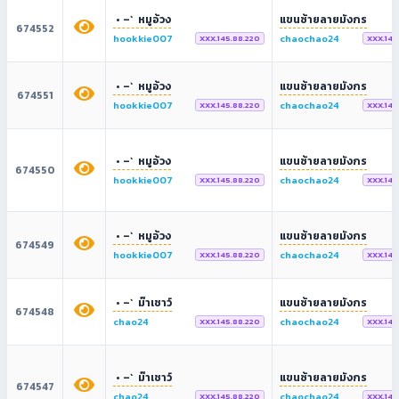
• –` หมูอ้วง
แขนซ้ายลายมังกร
674552
hookkie007
chaochao24
XXX.145.88.220
XXX.145
• –` หมูอ้วง
แขนซ้ายลายมังกร
674551
hookkie007
chaochao24
XXX.145.88.220
XXX.145
• –` หมูอ้วง
แขนซ้ายลายมังกร
674550
hookkie007
chaochao24
XXX.145.88.220
XXX.145
• –` หมูอ้วง
แขนซ้ายลายมังกร
674549
hookkie007
chaochao24
XXX.145.88.220
XXX.145
• –` ม๊าเชาว์
แขนซ้ายลายมังกร
674548
chao24
chaochao24
XXX.145.88.220
XXX.145
• –` ม๊าเชาว์
แขนซ้ายลายมังกร
674547
chao24
chaochao24
XXX.145.88.220
XXX.145