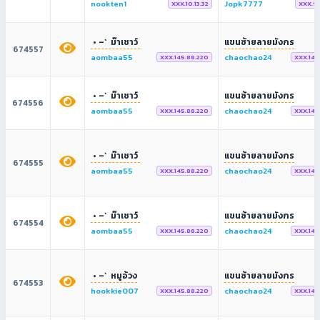
nookten1
Jopk7777
XXX.10.13.32
XXX.96
• –` ม๊าเชาว์
แขนซ้ายลายมังกร
674557
aombaa55
chaochao24
XXX.145.88.220
XXX.145
• –` ม๊าเชาว์
แขนซ้ายลายมังกร
674556
aombaa55
chaochao24
XXX.145.88.220
XXX.145
• –` ม๊าเชาว์
แขนซ้ายลายมังกร
674555
aombaa55
chaochao24
XXX.145.88.220
XXX.145
• –` ม๊าเชาว์
แขนซ้ายลายมังกร
674554
aombaa55
chaochao24
XXX.145.88.220
XXX.145
• –` หมูอ้วง
แขนซ้ายลายมังกร
674553
hookkie007
chaochao24
XXX.145.88.220
XXX.145