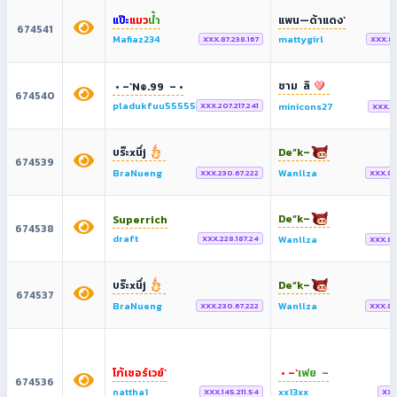
แป๊ะ
แมว
น้ำ
แพน—ด้าแดง`
674541
Mafiaz234
mattygirl
XXX.87.238.167
XXX.8.
ชาม  ลิ
• –`N๏.99  – •
674540
pladukfuu55555
XXX.207.217.241
minicons27
XXX.22
บร๊ะxนึ่j
De“k–
674539
BraNueng
Wanllza
XXX.230.67.222
XXX.82
De“k–
Superrich
674538
draft
XXX.228.187.24
Wanllza
XXX.82
บร๊ะxนึ่j
De“k–
674537
BraNueng
Wanllza
XXX.230.67.222
XXX.82
โก้เซอร์เวย์`
• –`
เฟย  –
674536
nattha1
xx13xx
XXX.145.211.54
XXX