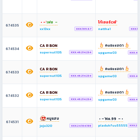
• –`
เฟย  –
โก้เซอร์เวย์`
674535
xx13xx
nattha1
XXX.169.8.7
XXX.14
คuธssมดา
CA R BON
674534
supernut1135
XXX.46.214.234
upgame03
XXX.46.
คuธssมดา
CA R BON
674533
supernut1135
XXX.46.214.234
upgame03
XXX.46.
คuธssมดา
CA R BON
674532
supernut1135
XXX.46.214.234
upgame03
XXX.46.
หมูแฮม
• –`N๏.99  – •
674531
pladukfuu55555
XXX.207
jojo320
XXX.24.184.188