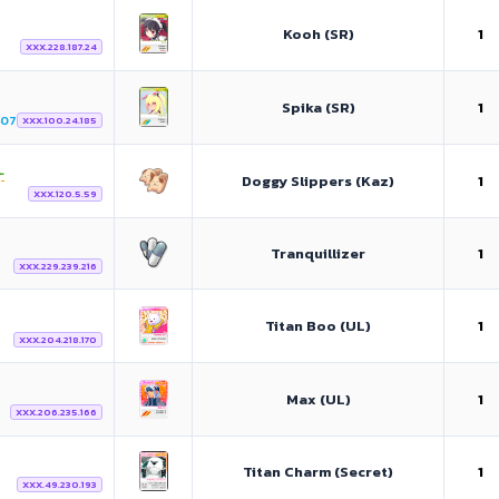
Kooh (SR)
1
XXX.228.187.24
Spika (SR)
1
407
XXX.100.24.185

Doggy Slippers (Kaz)
1
XXX.120.5.59
Tranquillizer
1
XXX.229.239.216
Titan Boo (UL)
1
XXX.204.218.170
Max (UL)
1
XXX.206.235.166
Titan Charm (Secret)
1
XXX.49.230.193