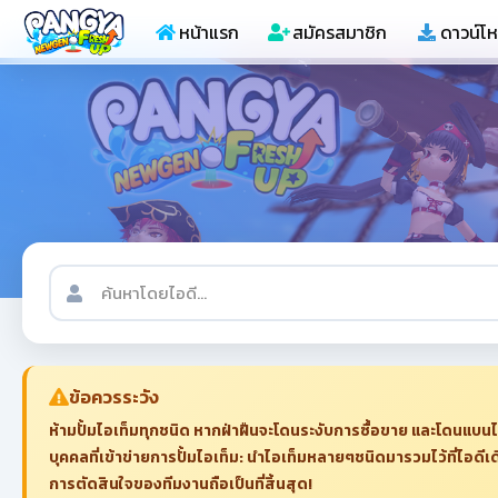
หน้าแรก
สมัครสมาชิก
ดาวน์โ
ข้อควรระวัง
ห้ามปั้มไอเท็มทุกชนิด หากฝ่าฝืนจะโดนระงับการซื้อขาย และโดนแบนไ
บุคคลที่เข้าข่ายการปั้มไอเท็ม: นำไอเท็มหลายๆชนิดมารวมไว้ที่ไอดีเด
การตัดสินใจของทีมงานถือเป็นที่สิ้นสุด!