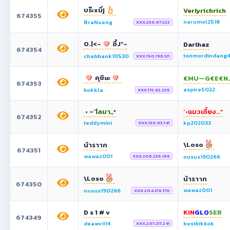
บร๊ะxนึ่j
Verlyrichrich
674355
narumol2518
BraNueng
XXX.230.67.222
O.|<~
ซึ้J”~
Darlhaz
674354
tonmordindang
chabbank10530
XXX.150.196.121
คุชิuะ
€MU—G€E€N…
674353
aspire5022
kokkla
XXX.172.82.225
• –`
โลมา,,*
`•แมวเดี้ยง..“
674352
teddymini
kp202033
XXX.130.63.141
\Loso
น้าราาก
674351
wawaz001
nusus190266
XXX.206.235.166
\Loso
น้าราาก
674350
wawaz001
nusus190266
XXX.204.218.170
D s 1 # v
KIN
GLO
SER
674349
deawvii14
bestkikkok
XXX.207.217.241