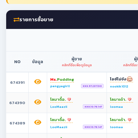
รายการซื้อขาย
ผู้ขาย
ผู้
NO
ข้อมูล
คลิกที่ชื่อเพื่อดูข้อมูล
คลิกที่ชื่อเ
ไอซ์ไม่จัง
Ms.
Pudding
674391
pangyagirll
nookik1012
XXX.97.237.130
โลมาดื้อ.
โลมาเด้า.
674390
LooMaazii
loomaa
XXX.10.78.147
โลมาดื้อ.
โลมาเด้า.
674389
LooMaazii
loomaa
XXX.10.78.147