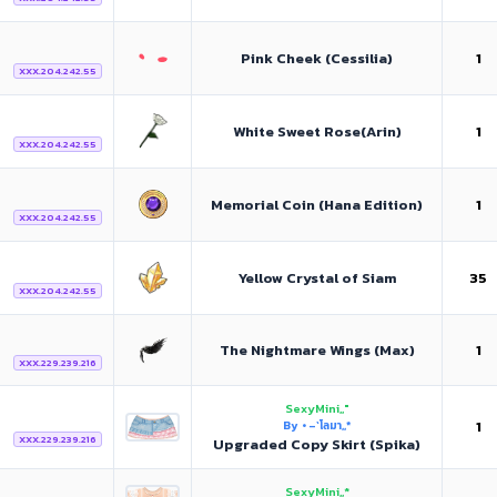
Pink Cheek (Cessilia)
1
XXX.204.242.55
White Sweet Rose(Arin)
1
XXX.204.242.55
Memorial Coin (Hana Edition)
1
XXX.204.242.55
Yellow Crystal of Siam
35
XXX.204.242.55
The Nightmare Wings (Max)
1
XXX.229.239.216
SexyMini,,"
1
By • –`โลมา,,*
XXX.229.239.216
Upgraded Copy Skirt (Spika)
SexyMini,,*