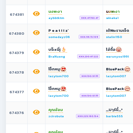
นงพะงา
น
ง
พ
ะ
งา
674381
aybbtktm
winaka1
XXX.47.153.47
P e a t i i z`
เต้Wsะรามเจ็ด
674380
somedayz06
stalin1150
XXX.96.72.109
บร๊ะxนึ่j
ไอ้ดื้อ
674379
BraNueng
warunyoo1991
XXX.230.67.222
โจ็กหมู
BluePack
674378
lazytom700
lazytom007
XXX.130.51.111
โจ็กหมู
BluePack
674377
lazytom700
lazytom007
XXX.130.51.111
คุณอ้อม
,,,Uๅร์บี้,,,*
674376
zcirobuta
barbie555
XXX.225.160.134
คุณอ้อม
,,,Uๅร์บี้,,,*