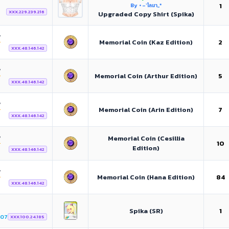
1
By • –`โลมา,,*
XXX.229.239.216
Upgraded Copy Shirt (Spika)
‘
Memorial Coin (Kaz Edition)
2
XXX.48.146.142
‘
Memorial Coin (Arthur Edition)
5
XXX.48.146.142
‘
Memorial Coin (Arin Edition)
7
XXX.48.146.142
‘
Memorial Coin (Cesillia
10
Edition)
XXX.48.146.142
‘
Memorial Coin (Hana Edition)
84
XXX.48.146.142
Spika (SR)
1
407
XXX.100.24.185