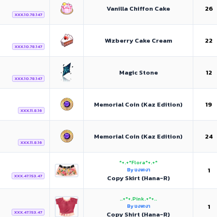
Vanilla Chiffon Cake
26
XXX.10.78.147
Wizberry Cake Cream
22
XXX.10.78.147
Magic Stone
12
XXX.10.78.147
Memorial Coin (Kaz Edition)
19
XXX.11.8.16
Memorial Coin (Kaz Edition)
24
XXX.11.8.16
*+.+*Flora*+.+*
1
By นงพะงา
XXX.47.153.47
Copy Skirt (Hana-R)
..+*+.Pink.+*+..
1
By นงพะงา
XXX.47.153.47
Copy Shirt (Hana-R)