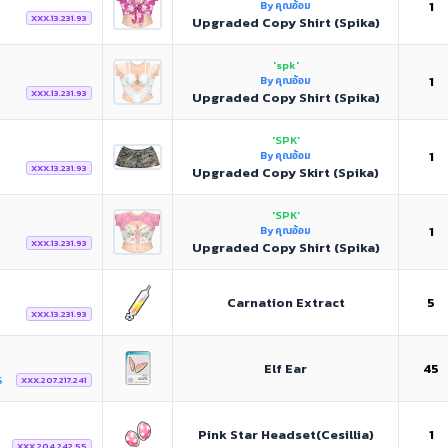
1
By คุณอ้อม
XXX.13.231.93
Upgraded Copy Shirt (Spika)
'spk'
1
By คุณอ้อม
XXX.13.231.93
Upgraded Copy Shirt (Spika)
'SPK'
1
By คุณอ้อม
XXX.13.231.93
Upgraded Copy Skirt (Spika)
'SPK'
1
By คุณอ้อม
XXX.13.231.93
Upgraded Copy Shirt (Spika)
Carnation Extract
5
XXX.13.231.93
Elf Ear
45
5
XXX.207.217.241
Pink Star Headset(Cesillia)
1
XXX.204.242.55