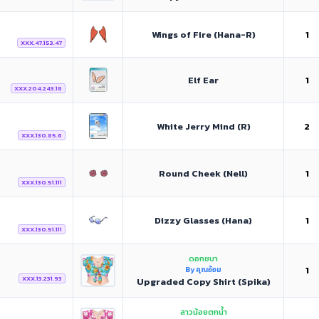
Wings of Fire (Hana-R)
1
XXX.47.153.47
Elf Ear
1
XXX.204.243.18
White Jerry Mind (R)
2
XXX.130.85.6
Round Cheek (Nell)
1
XXX.130.51.111
Dizzy Glasses (Hana)
1
XXX.130.51.111
ดอกชบา
1
By คุณอ้อม
XXX.13.231.93
Upgraded Copy Shirt (Spika)
สาวน้อยตกน้ำ