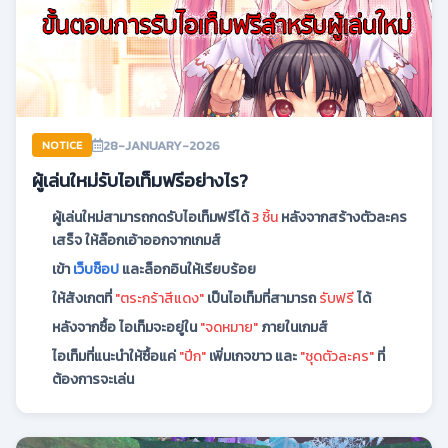
28-JANUARY-2026
NOTICE
ผู้เล่นใหม่รับไอเท็มฟรีอย่างไร?
ผู้เล่นใหม่สามารถกดรับไอเท็มฟรีได้
3 ชิ้น
หลังจากสร้างตัวละคร
เสร็จ ให้ล๊อกเอ้าออกจากเกมส์
เข้า
เว็บช็อป
และล็อกอินให้เรียบร้อย
ให้สังเกตที่
"ตระกร้าสีแดง"
เป็นไอเท็มที่สามารถ
รับฟรี
ได้
หลังจากซื้อ ไอเท็มจะอยู่ใน
"จดหมาย"
ภายในเกมส์
ไอเท็มที่แนะนำให้ซื้อแค่
"ปีก"
เพิ่มเกจขาว และ
"ชุดตัวละคร"
ที่
ต้องการจะเล่น