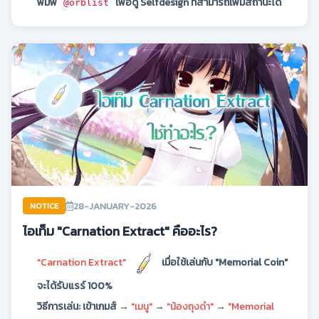
พิมพ์
เพื่อดู Selfdesign ที่สามารถเพิ่มสถานะได้
@orblist
28-JANUARY-2026
NOTICE
ไอเท็ม "Carnation Extract" คืออะไร?
"Carnation Extract"
เมื่อใช้เล่นกับ "Memorial Coin"
จะได้รับแรร์ 100%
วิธีการเล่น: เข้าเกมส์ →
"เมนู"
→
"น้องถุงดำ"
→
"Memorial