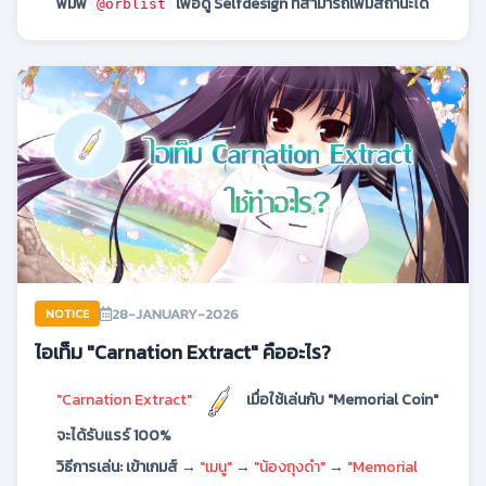
พิมพ์
เพื่อดู Selfdesign ที่สามารถเพิ่มสถานะได้
@orblist
28-JANUARY-2026
NOTICE
ไอเท็ม "Carnation Extract" คืออะไร?
"Carnation Extract"
เมื่อใช้เล่นกับ "Memorial Coin"
จะได้รับแรร์ 100%
วิธีการเล่น: เข้าเกมส์ →
"เมนู"
→
"น้องถุงดำ"
→
"Memorial