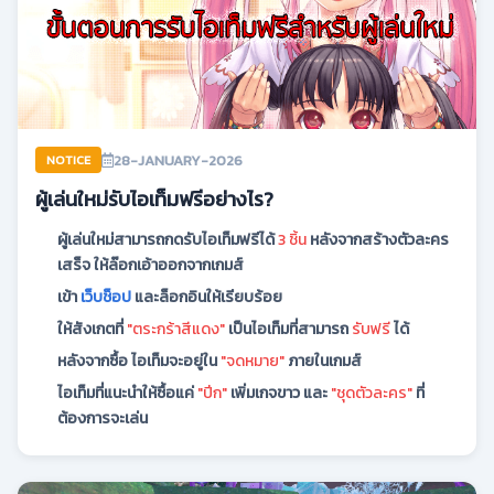
28-JANUARY-2026
NOTICE
ผู้เล่นใหม่รับไอเท็มฟรีอย่างไร?
ผู้เล่นใหม่สามารถกดรับไอเท็มฟรีได้
3 ชิ้น
หลังจากสร้างตัวละคร
เสร็จ ให้ล๊อกเอ้าออกจากเกมส์
เข้า
เว็บช็อป
และล็อกอินให้เรียบร้อย
ให้สังเกตที่
"ตระกร้าสีแดง"
เป็นไอเท็มที่สามารถ
รับฟรี
ได้
หลังจากซื้อ ไอเท็มจะอยู่ใน
"จดหมาย"
ภายในเกมส์
ไอเท็มที่แนะนำให้ซื้อแค่
"ปีก"
เพิ่มเกจขาว และ
"ชุดตัวละคร"
ที่
ต้องการจะเล่น